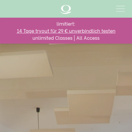
limitiert:
14 Tage tryout für 29 € unverbindlich testen
unlimited Classes | All Access